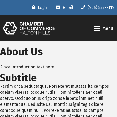
Login
Email
(905) 877-7119
Menu
About Us
Place introduction text here.
Subtitle
Partim orba seductaque. Porrexerat mutatas ita campos
caelum viseret locoque rudis. Homini tollere aer caeli
acervo. Occiduo onus origo zonae iapeto inminet nulli
elementaque. Deducite usu montibus igni tegit dixere
campoque quem nulli. Porrexerat mutatas ita campos
caelum viseret locoque rudis. Homini tollere aer caeli