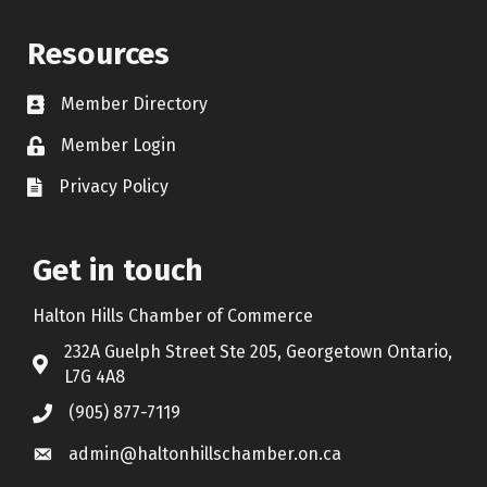
Resources
Member Directory
Contact icon
Member Login
Lock Icon
Privacy Policy
Document Icon
Get in touch
Halton Hills Chamber of Commerce
232A Guelph Street Ste 205, Georgetown Ontario,
Address & Map
L7G 4A8
(905) 877-7119
Call the Chamber
admin@haltonhillschamber.on.ca
Email the Chamber